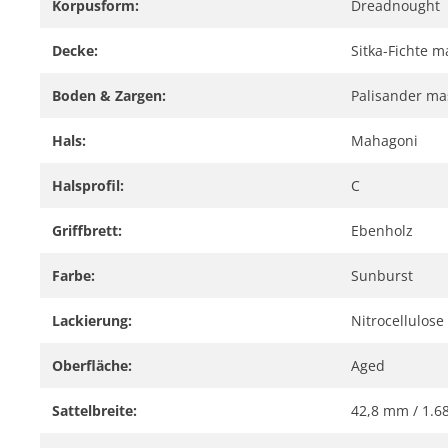
Korpusform:
Dreadnought
Decke:
Sitka-Fichte m
Boden & Zargen:
Palisander ma
Hals:
Mahagoni
Halsprofil:
C
Griffbrett:
Ebenholz
Farbe:
Sunburst
Lackierung:
Nitrocellulose
Oberfläche:
Aged
Sattelbreite:
42,8 mm / 1.6