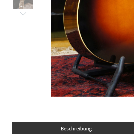
Looper
Cort
Sonstige Effekte
Akust
Multieffektgeräte
Bassg
Bass-Effektgeräte
Saiten
Zubehör für Effektgeräte
Beschreibung