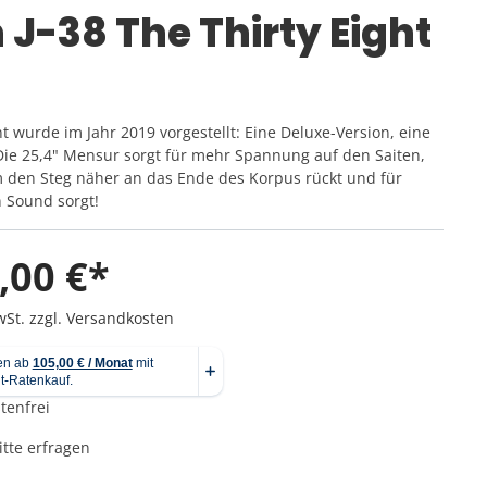
Pedale
Percussion für Kinder
Noten für Querflöte
 J-38 The Thirty Eight
Taschen
Cowbells & Blocks
Noten für Klarinette
Ständer & Stative
d
Ukulele
Stompboxen
Mikrofonständer
Djembe
e
Ständer & Stative
Boxenständer
ht wurde im Jahr 2019 vorgestellt: Eine Deluxe-Version, eine
Cajon
Instrumentenständer
 Die 25,4" Mensur sorgt für mehr Spannung auf den Saiten,
Mikrofonständer
den Steg näher an das Ende des Korpus rückt und für
 Sound sorgt!
Sonstige Ständer
Notenständer
,00 €*
wSt. zzgl. Versandkosten
Verstärker
Bad Cat Amps
tenfrei
Fender Amps
itte erfragen
VOX Amps
Blackstar Amps