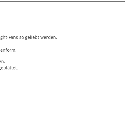
ght-Fans so geliebt werden.
rrenform.
en.
eplättet.