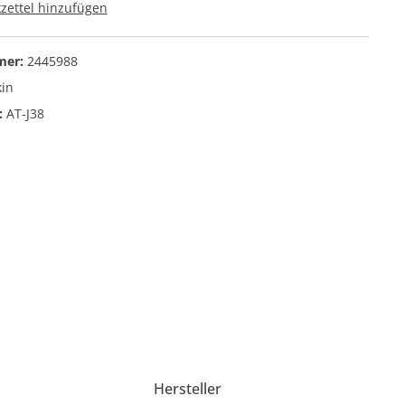
ettel hinzufügen
Orange Amps
Verstärker für E-Gitarre
mer:
2445988
Verstärker für E-Bass
kin
Verstärker für Akustikgitarre
:
AT-J38
Zubehör für Verstärker
Hersteller