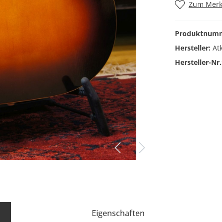
Zum Merkz
Gitarrengurte
ikbass
Spielhilfen
Produktnum
urte
Kapodaster
Hersteller:
At
 für E-Bass
Drahtlossysteme
Hersteller-Nr.
Plektren
Saiten
Gitarrenständer
Eigenschaften