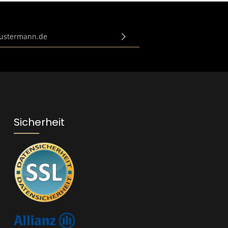
e*
gen
zur Kenntnis
bin mit ihnen
 ein*
Sicherheit