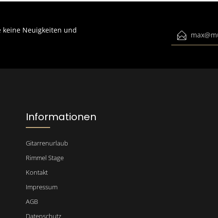
 keine Neuigkeiten und
E-Mail-Adress
Ich habe die
Datenschutzbestimmun
genommen und die
AGB
gelesen und 
einverstanden.
Bitte gib die abgebildeten Zeichen
Informationen
Gitarrenurlaub
Rimmel Stage
Kontakt
Impressum
AGB
Datenschutz