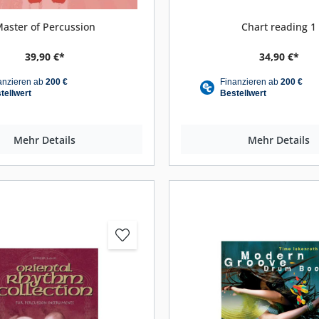
Gitarrengurte
aster of Percussion
Chart reading 1
ikbass
Spielhilfen
39,90 €*
34,90 €*
urte
Kapodaster
 für E-Bass
Drahtlossysteme
Plektren
Saiten
Mehr Details
Mehr Details
Gitarrenständer