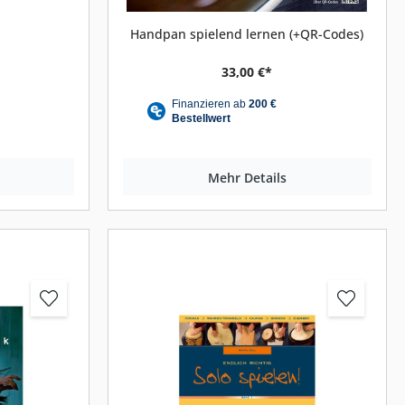
Orange Amps
Handpan spielend lernen (+QR-Codes)
Verstärker für E-Gitarre
33,00 €*
Verstärker für E-Bass
Verstärker für Akustikgitarre
Zubehör für Verstärker
Mehr Details