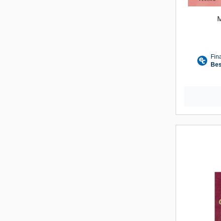
Looper
Cort
M
Sonstige Effekte
Akust
Multieffektgeräte
Bassg
Bass-Effektgeräte
Saiten
Zubehör für Effektgeräte