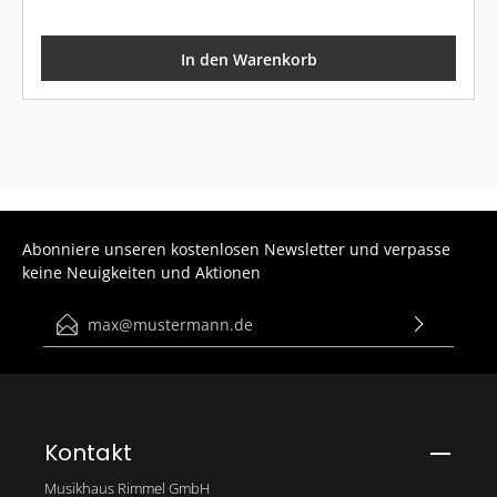
In den Warenkorb
Abonniere unseren kostenlosen Newsletter und verpasse
keine Neuigkeiten und Aktionen
E-Mail-Adresse*
Ich habe die
Datenschutzbestimmungen
zur Kenntnis
genommen und die
AGB
gelesen und bin mit ihnen
einverstanden.
Bitte gib die abgebildeten Zeichen ein*
Kontakt
Musikhaus Rimmel GmbH