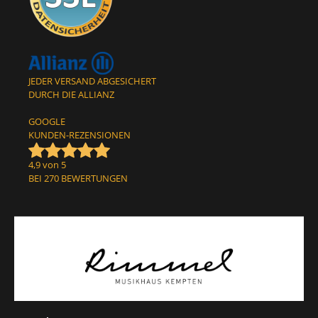
JEDER VERSAND ABGESICHERT
DURCH DIE ALLIANZ
GOOGLE
KUNDEN-REZENSIONEN
4,9 von 5
BEI 270 BEWERTUNGEN