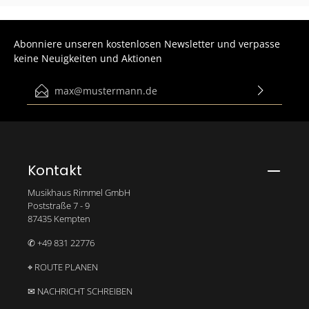
Abonniere unseren kostenlosen Newsletter und verpasse
keine Neuigkeiten und Aktionen
E-Mail-Adresse*
Ich habe die
Datenschutzbestimmungen
zur Kenntnis
genommen und die
AGB
gelesen und bin mit ihnen
einverstanden.
Bitte gib die abgebildeten Zeichen ein*
Kontakt
Musikhaus Rimmel GmbH
Poststraße 7 - 9
87435 Kempten
✆ +49 831 22776
⌖ ROUTE PLANEN
✉ NACHRICHT SCHREIBEN