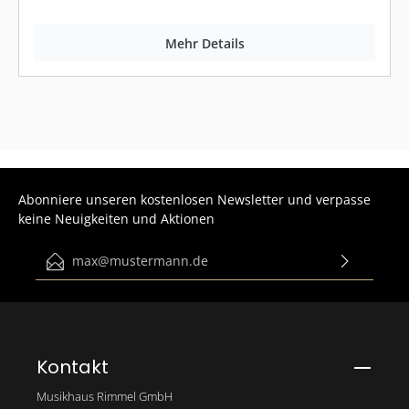
Mehr Details
Abonniere unseren kostenlosen Newsletter und verpasse
keine Neuigkeiten und Aktionen
E-Mail-Adresse*
Ich habe die
Datenschutzbestimmungen
zur Kenntnis
genommen und die
AGB
gelesen und bin mit ihnen
einverstanden.
Bitte gib die abgebildeten Zeichen ein*
Kontakt
Musikhaus Rimmel GmbH