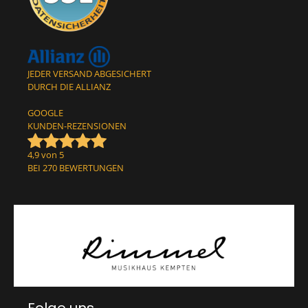
JEDER VERSAND ABGESICHERT
DURCH DIE ALLIANZ
GOOGLE
KUNDEN-REZENSIONEN
4,9 von 5
BEI 270 BEWERTUNGEN
Folge uns