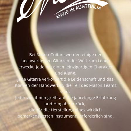
Bei Maton Guitars werden einige der
hochwertigsten Gitarren der Welt zum Leben
erweckt, jede mit einem einzigartigen Charakter
und Klang.
Jede Gitarre verkörpert die Leidenschaft und das
Können der Handwerker, die Teil des
Mason
Teams
sind.
Jeder von ihnen greift auf die jahrelange Erfahrung
und Hingabe zurück,
die für die Herstellung eines wirklich
bemerkenswerten Instruments erforderlich sind.