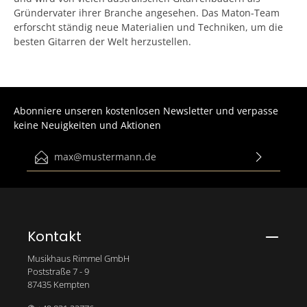
Gründervater ihrer Branche angesehen. Das Maton-Team
erforscht ständig neue Materialien und Techniken, um die
besten Gitarren der Welt herzustellen.
Abonniere unseren kostenlosen Newsletter und verpasse
keine Neuigkeiten und Aktionen
E-Mail-Adresse*
Ich habe die
Datenschutzbestimmungen
zur Kenntnis
genommen und die
AGB
gelesen und bin mit ihnen
einverstanden.
Bitte gib die abgebildeten Zeichen ein*
Kontakt
Musikhaus Rimmel GmbH
Poststraße 7 - 9
87435 Kempten