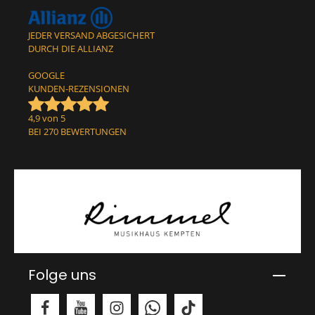
JEDER VERSAND ABGESICHERT
DURCH DIE ALLIANZ
GOOGLE
KUNDEN-REZENSIONEN
4,9 von 5
BEI 270 BEWERTUNGEN
Folge uns