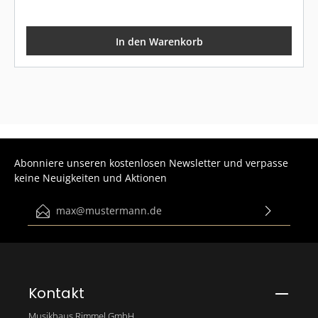
In den Warenkorb
Abonniere unseren kostenlosen Newsletter und verpasse
keine Neuigkeiten und Aktionen
E-Mail-Adresse*
Ich habe die
Datenschutzbestimmungen
zur Kenntnis
genommen und die
AGB
gelesen und bin mit ihnen
einverstanden.
Bitte gib die abgebildeten Zeichen ein*
Kontakt
Musikhaus Rimmel GmbH