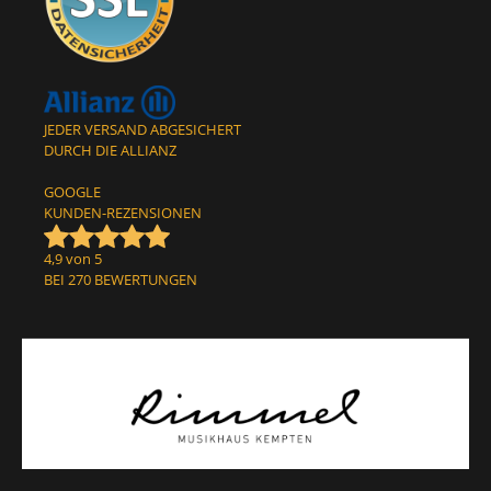
JEDER VERSAND ABGESICHERT
DURCH DIE ALLIANZ
GOOGLE
KUNDEN-REZENSIONEN
4,9 von 5
BEI 270 BEWERTUNGEN