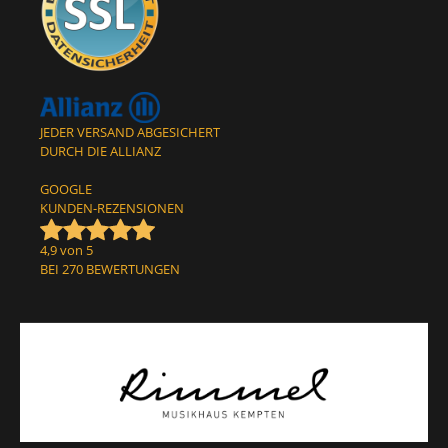
JEDER VERSAND ABGESICHERT
DURCH DIE ALLIANZ
GOOGLE
KUNDEN-REZENSIONEN
4,9 von 5
BEI 270 BEWERTUNGEN