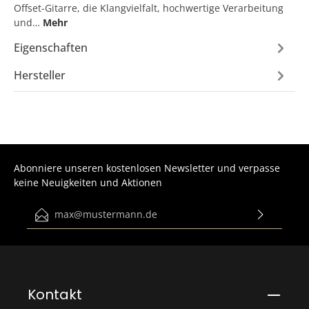
Offset-Gitarre, die Klangvielfalt, hochwertige Verarbeitung
und…
Mehr
Eigenschaften
Hersteller
Abonniere unseren kostenlosen Newsletter und verpasse
keine Neuigkeiten und Aktionen
E-Mail-Adresse*
Ich habe die
Datenschutzbestimmungen
zur Kenntnis
genommen und die
AGB
gelesen und bin mit ihnen
einverstanden.
Bitte gib die abgebildeten Zeichen ein*
Kontakt