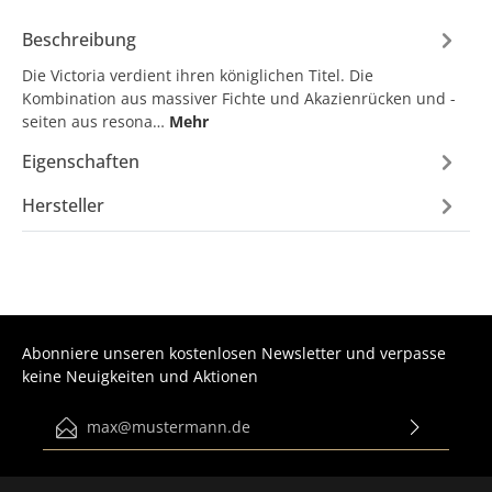
Beschreibung
Die Victoria verdient ihren königlichen Titel. Die
Kombination aus massiver Fichte und Akazienrücken und -
seiten aus resona…
Mehr
Eigenschaften
Hersteller
Abonniere unseren kostenlosen Newsletter und verpasse
keine Neuigkeiten und Aktionen
E-Mail-Adresse*
Ich habe die
Datenschutzbestimmungen
zur Kenntnis
genommen und die
AGB
gelesen und bin mit ihnen