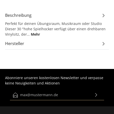
Beschreibung
Perfekt für deinen Übungsraum, Musikraum oder Studio
Dieser 30 "hohe Spielhocker verfügt über einen drehbaren
Vinylsitz, der…
Mehr
Hersteller
Abonniere unseren kostenlosen Newsletter und verpasse
keine Neuigkeiten und Aktionen
E-Mail-Adresse*
Ich habe die
Datenschutzbestimmungen
zur Kenntnis
genommen und die
AGB
gelesen und bin mit ihnen
einverstanden.