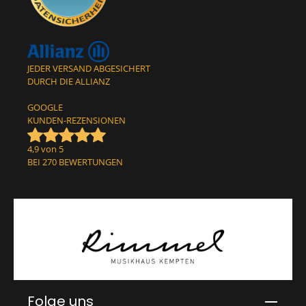
JEDER VERSAND ABGESICHERT
DURCH DIE ALLIANZ
GOOGLE
KUNDEN-REZENSIONEN
4,9 von 5
BEI 270 BEWERTUNGEN
Folge uns