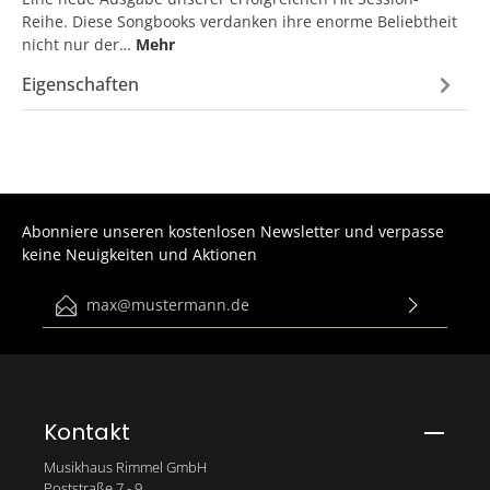
Reihe. Diese Songbooks verdanken ihre enorme Beliebtheit
nicht nur der…
Mehr
Eigenschaften
Abonniere unseren kostenlosen Newsletter und verpasse
keine Neuigkeiten und Aktionen
E-Mail-Adresse*
Ich habe die
Datenschutzbestimmungen
zur Kenntnis
genommen und die
AGB
gelesen und bin mit ihnen
einverstanden.
Bitte gib die abgebildeten Zeichen ein*
Kontakt
Musikhaus Rimmel GmbH
Poststraße 7 - 9