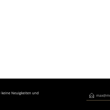
 keine Neuigkeiten und
E-Mail-Adress
Ich habe die
Datenschutzbestimmun
genommen und die
AGB
gelesen und 