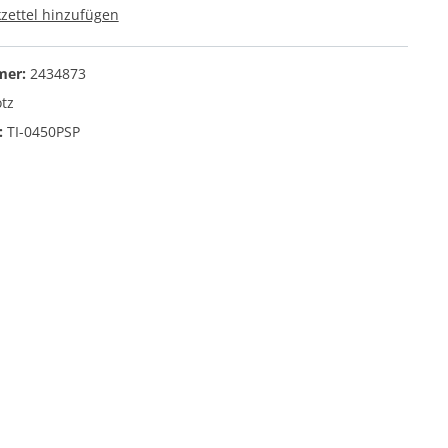
ettel hinzufügen
Orange Amps
Verstärker für E-Gitarre
mer:
2434873
Verstärker für E-Bass
otz
Verstärker für Akustikgitarre
:
TI-0450PSP
Zubehör für Verstärker