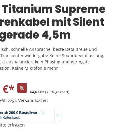
Pedale
Percussion für Kinder
Noten für Querflöte
z Titanium Supreme
Taschen
Cowbells & Blocks
Noten für Klarinette
Ständer & Stative
renkabel mit Silent
Ukulele
Stompboxen
Mikrofonständer
Djembe
e
Ständer & Stative
Boxenständer
 gerade 4,5m
Cajon
Instrumentenständer
Mikrofonständer
sch, schnelle Ansprache, beste Detailtreue und
 Transientenwiedergabe Keine Soundbeeinflussung,
Sonstige Ständer
fekt ausbalanciert kein Phasing und geringste
Notenständer
sion. Keine Mikrofonie mehr
 €*
%
64,62 €*
(7.3% gespart)
Verstärker
wSt. zzgl. Versandkosten
Bad Cat Amps
Fender Amps
itte erfragen
VOX Amps
Blackstar Amps