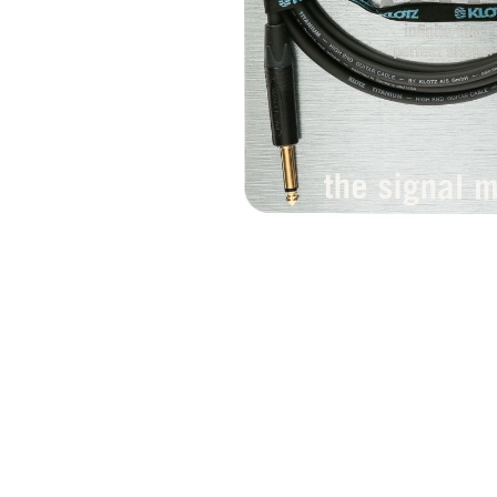
Looper
Cort
Sonstige Effekte
Akust
Multieffektgeräte
Bassg
Bass-Effektgeräte
Saiten
Zubehör für Effektgeräte