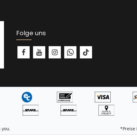
Folge uns
 you.
*Preise 