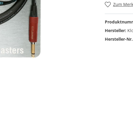
Zum Merkz
Gitarrengurte
ikbass
Spielhilfen
Produktnum
urte
Kapodaster
Hersteller:
Kl
 für E-Bass
Drahtlossysteme
Hersteller-Nr.
Plektren
Saiten
Gitarrenständer