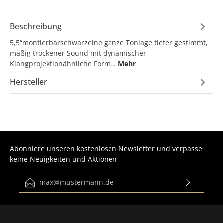
Beschreibung
5,5“montierbarschwarzeine ganze Tonlage tiefer gestimmt,
mäßig trockener Sound mit dynamischer
Klangprojektionähnliche Form…
Mehr
Hersteller
Abonniere unseren kostenlosen Newsletter und verpasse
keine Neuigkeiten und Aktionen
E-Mail-Adresse*
Ich habe die
Datenschutzbestimmungen
zur Kenntnis
genommen und die
AGB
gelesen und bin mit ihnen
einverstanden.