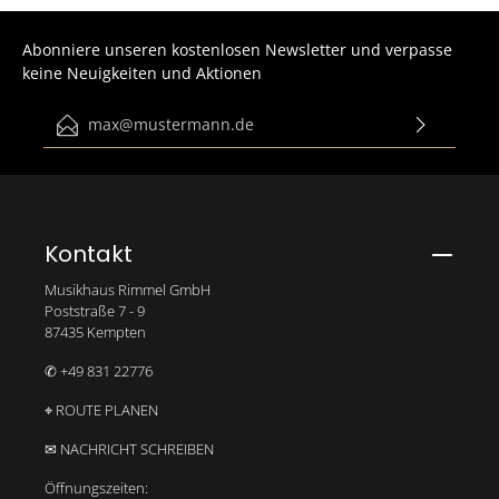
Abonniere unseren kostenlosen Newsletter und verpasse
keine Neuigkeiten und Aktionen
E-Mail-Adresse*
Ich habe die
Datenschutzbestimmungen
zur Kenntnis
genommen und die
AGB
gelesen und bin mit ihnen
einverstanden.
Bitte gib die abgebildeten Zeichen ein*
Kontakt
Musikhaus Rimmel GmbH
Poststraße 7 - 9
87435 Kempten
✆ +49 831 22776
⌖ ROUTE PLANEN
✉ NACHRICHT SCHREIBEN
Öffnungszeiten: