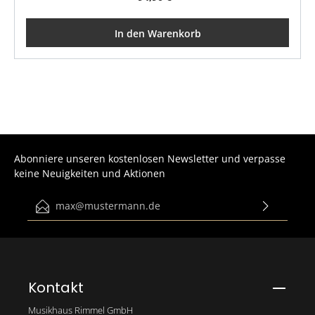
In den Warenkorb
Abonniere unseren kostenlosen Newsletter und verpasse
keine Neuigkeiten und Aktionen
E-Mail-Adresse*
Ich habe die
Datenschutzbestimmungen
zur Kenntnis
genommen und die
AGB
gelesen und bin mit ihnen
einverstanden.
Bitte gib die abgebildeten Zeichen ein*
Kontakt
Musikhaus Rimmel GmbH