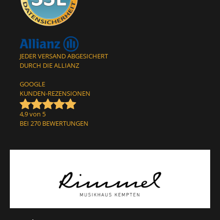
JEDER VERSAND ABGESICHERT
DURCH DIE ALLIANZ
GOOGLE
KUNDEN-REZENSIONEN
4,9 von 5
BEI 270 BEWERTUNGEN