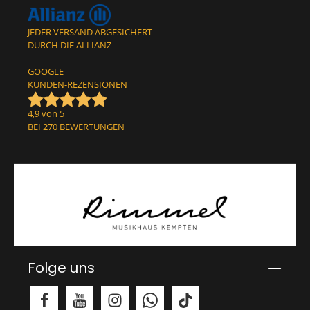
JEDER VERSAND ABGESICHERT
DURCH DIE ALLIANZ
GOOGLE
KUNDEN-REZENSIONEN
4,9 von 5
BEI 270 BEWERTUNGEN
Folge uns