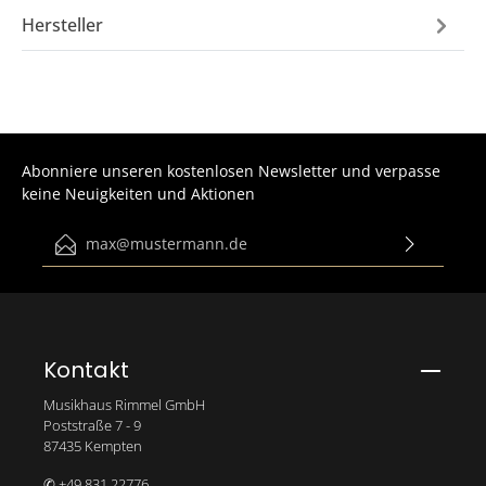
Hersteller
Abonniere unseren kostenlosen Newsletter und verpasse
keine Neuigkeiten und Aktionen
E-Mail-Adresse*
Ich habe die
Datenschutzbestimmungen
zur Kenntnis
genommen und die
AGB
gelesen und bin mit ihnen
einverstanden.
Bitte gib die abgebildeten Zeichen ein*
Kontakt
Musikhaus Rimmel GmbH
Poststraße 7 - 9
87435 Kempten
✆ +49 831 22776