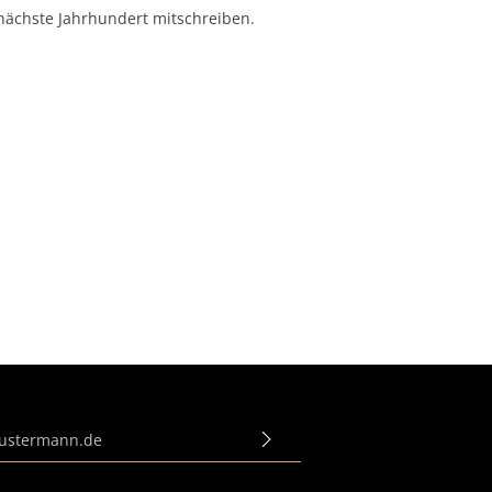
nächste Jahrhundert mitschreiben.
e*
gen
zur Kenntnis