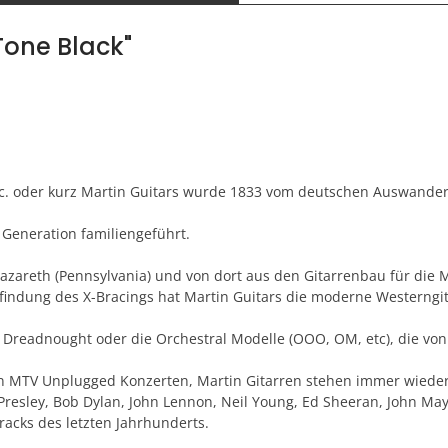
Tone Black"
Inc. oder kurz Martin Guitars wurde 1833 vom deutschen Auswande
 Generation familiengeführt.
azareth (Pennsylvania) und von dort aus den Gitarrenbau für die M
findung des X-Bracings hat Martin Guitars die moderne Westerngi
Dreadnought oder die Orchestral Modelle (OOO, OM, etc), die von 
en MTV Unplugged Konzerten, Martin Gitarren stehen immer wieder
Presley, Bob Dylan, John Lennon, Neil Young, Ed Sheeran, John Maye
racks des letzten Jahrhunderts.