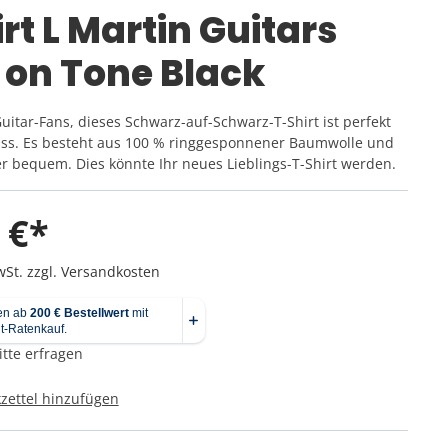
Pedale
Percussion für Kinder
Noten für Querflöte
rt L Martin Guitars
Taschen
Cowbells & Blocks
Noten für Klarinette
Ständer & Stative
 on Tone Black
Ukulele
Stompboxen
Mikrofonständer
Djembe
e
Ständer & Stative
Boxenständer
uitar-Fans, dieses Schwarz-auf-Schwarz-T-Shirt ist perfekt
Cajon
Instrumentenständer
ass. Es besteht aus 100 % ringgesponnener Baumwolle und
Mikrofonständer
er bequem. Dies könnte Ihr neues Lieblings-T-Shirt werden.
Sonstige Ständer
Notenständer
 €*
wSt. zzgl. Versandkosten
Verstärker
itte erfragen
Bad Cat Amps
Fender Amps
ettel hinzufügen
VOX Amps
Blackstar Amps