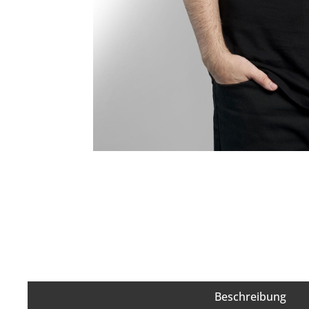
Looper
Cort
Sonstige Effekte
Akust
Multieffektgeräte
Bassg
Bass-Effektgeräte
Saiten
Zubehör für Effektgeräte
Beschreibung