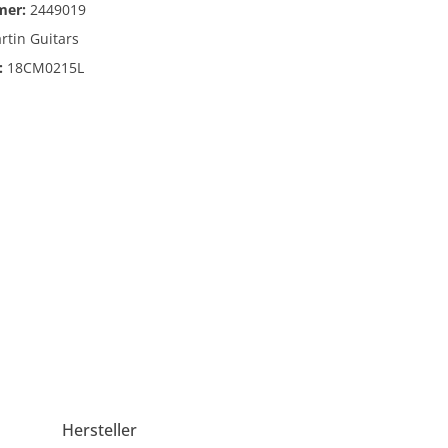
mer:
2449019
Orange Amps
rtin Guitars
Verstärker für E-Gitarre
:
18CM0215L
Verstärker für E-Bass
Verstärker für Akustikgitarre
Zubehör für Verstärker
Hersteller