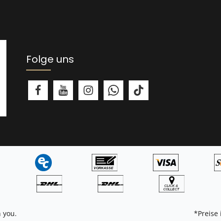
Folge uns
 you.
*Preise 