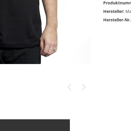
Produktnum
Gitarrengurte
Hersteller:
Ma
ikbass
Spielhilfen
Hersteller-Nr.
urte
Kapodaster
 für E-Bass
Drahtlossysteme
Plektren
Saiten
Gitarrenständer