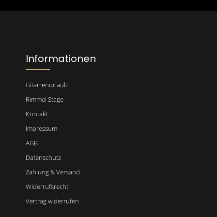
genommen und die
AGB
gelesen und 
einverstanden.
Bitte gib die abgebildeten Zeichen
Informationen
Gitarrenurlaub
Rimmel Stage
Kontakt
Impressum
AGB
Datenschutz
Zahlung & Versand
Widerrufsrecht
Vertrag widerrufen