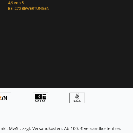
4,9 von 5
BEI 270 BEWERTUNGEN
inkl. MwSt. zzgl.
Versandkosten
. Ab 100,-€ versandkostenfrei.