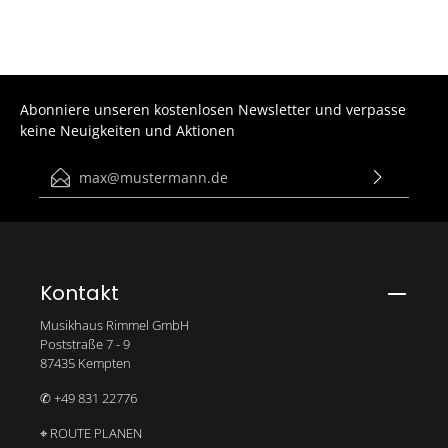
Abonniere unseren kostenlosen Newsletter und verpasse
keine Neuigkeiten und Aktionen
E-Mail-Adresse*
Ich habe die
Datenschutzbestimmungen
zur Kenntnis
genommen und die
AGB
gelesen und bin mit ihnen
einverstanden.
Bitte gib die abgebildeten Zeichen ein*
Kontakt
Musikhaus Rimmel GmbH
Poststraße 7 - 9
87435 Kempten
✆ +49 831 22776
⌖ ROUTE PLANEN