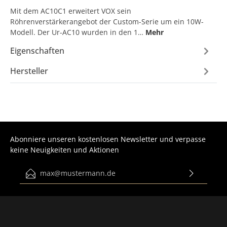
Mit dem AC10C1 erweitert VOX sein
Röhrenverstärkerangebot der Custom-Serie um ein 10W-
Modell. Der Ur-AC10 wurden in den 1…
Mehr
Eigenschaften
Hersteller
Abonniere unseren kostenlosen Newsletter und verpasse
keine Neuigkeiten und Aktionen
E-Mail-Adresse*
Ich habe die
Datenschutzbestimmungen
zur Kenntnis
genommen und die
AGB
gelesen und bin mit ihnen
einverstanden.
Bitte gib die abgebildeten Zeichen ein*